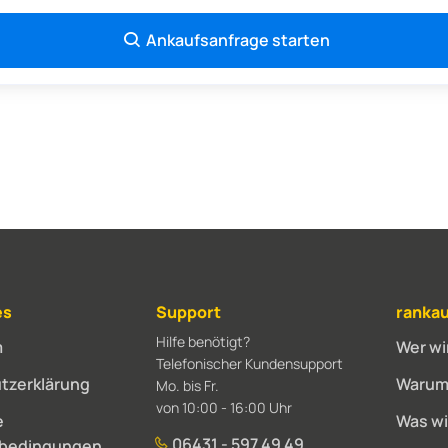
Ankaufsanfrage starten
es
Support
rankau
Hilfe benötigt?
m
Wer wi
Telefonischer Kundensupport
tzerklärung
Warum 
Mo. bis Fr.
von 10:00 - 16:00 Uhr
e
Was wi
06431 - 597 49 49
sbedingungen