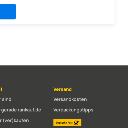
f
Versand
r sind
Versandkosten
gerade rankauf.de
Verpackungstipps
r (ver)kaufen