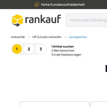
Hohe Kundenzufriedenheit
rankauf.de
HiFi & Audio verkaufen
Lautsprecher
1 Artikel suchen
1
2
3
2 Wert berechnen
3 In die Paketbox legen