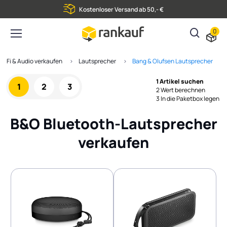
Kostenloser Versand ab 50,- €
0
HiFi & Audio verkaufen
Lautsprecher
Bang & Olufsen Lautsprecher
1 Artikel suchen
1
2
3
2 Wert berechnen
3 In die Paketbox legen
B&O Bluetooth-Lautsprecher
verkaufen