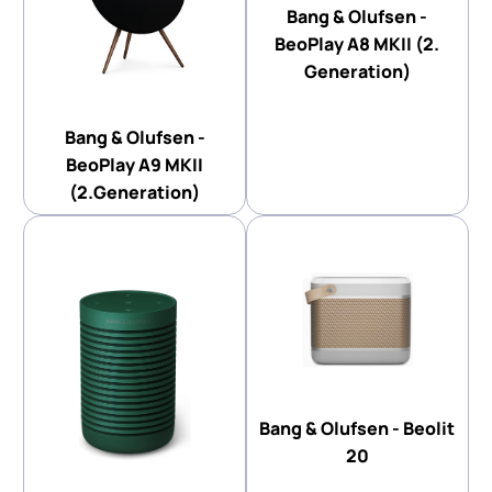
Bang & Olufsen -
BeoPlay A8 MKII (2.
Generation)
Bang & Olufsen -
BeoPlay A9 MKII
(2.Generation)
Bang & Olufsen - Beolit
20