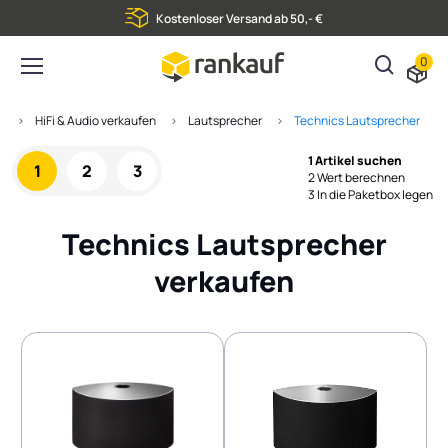
Kostenloser Versand ab 50,- €
0
e
HiFi & Audio verkaufen
Lautsprecher
Technics Lautsprecher
1 Artikel suchen
1
2
3
2 Wert berechnen
3 In die Paketbox legen
Technics Lautsprecher
verkaufen