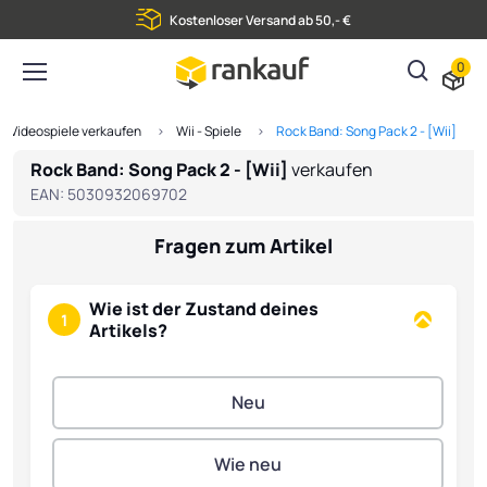
Kostenloser Versand ab 50,- €
0
Videospiele verkaufen
Wii - Spiele
Rock Band: Song Pack 2 - [Wii]
Rock Band: Song Pack 2 - [Wii]
verkaufen
EAN:
5030932069702
Fragen zum Artikel
Wie ist der Zustand deines
1
Artikels?