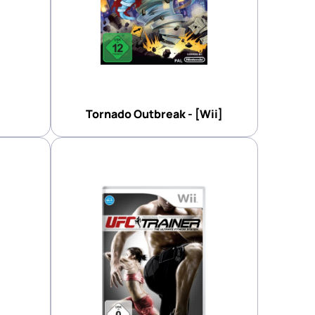
Tornado Outbreak - [Wii]