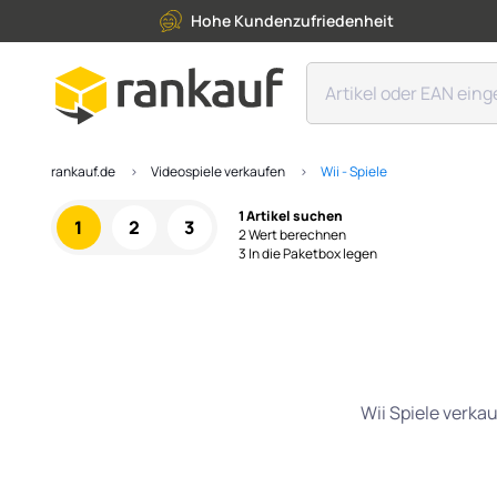
Hohe Kundenzufriedenheit
rankauf.de
Videospiele verkaufen
Wii - Spiele
1 Artikel suchen
1
2
3
2 Wert berechnen
3 In die Paketbox legen
Wii Spiele verka