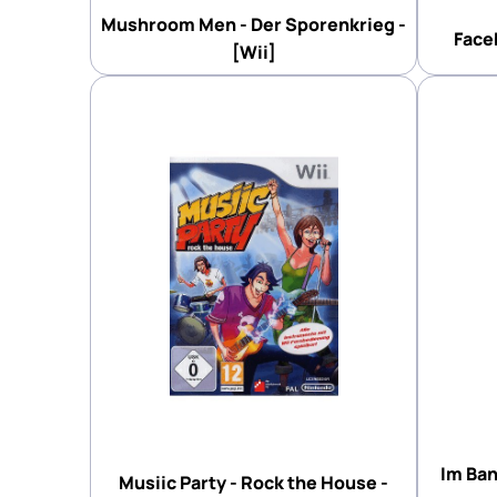
Mushroom Men - Der Sporenkrieg -
Faceb
[Wii]
Im Ban
Musiic Party - Rock the House -