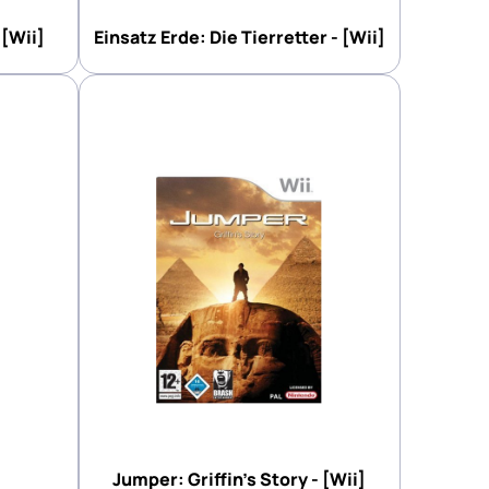
Einsatz Erde: Die Tierretter - [Wii]
 [Wii]
Jumper: Griffin's Story - [Wii]