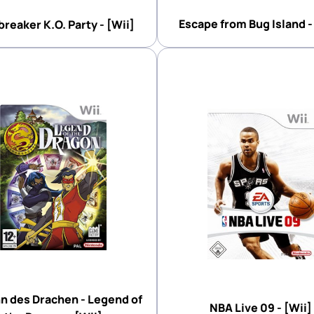
Escape from Bug Island -
reaker K.O. Party - [Wii]
n des Drachen - Legend of
NBA Live 09 - [Wii]