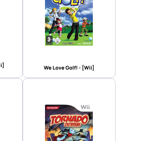
i]
We Love Golf! - [Wii]