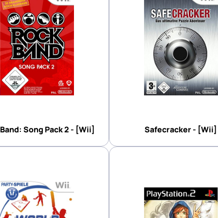
Band: Song Pack 2 - [Wii]
Safecracker - [Wii]