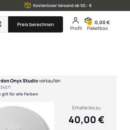
Kostenloser Versand ab 50,- €
0,00 €
0
Preis berechnen
Profil
Paketbox
rdon Onyx Studio
verkaufen
934571
gilt für alle Farben
Erhalte bis zu
40,00 €