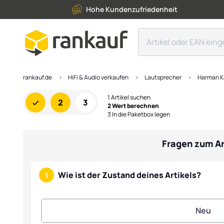
Hohe Kundenzufriedenheit
rankauf.de
HiFi & Audio verkaufen
Lautsprecher
Harman K
1 Artikel suchen
2
3
2 Wert berechnen
3 In die Paketbox legen
Fragen zum Ar
Wie ist der Zustand deines Artikels?
1