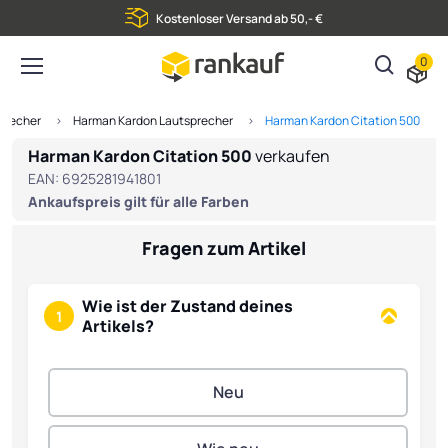
Kostenloser Versand ab 50,- €
0
precher
Harman Kardon Lautsprecher
Harman Kardon Citation 500
Harman Kardon Citation 500
verkaufen
EAN:
6925281941801
Ankaufspreis gilt für alle Farben
Fragen zum Artikel
Wie ist der Zustand deines
1
Artikels?