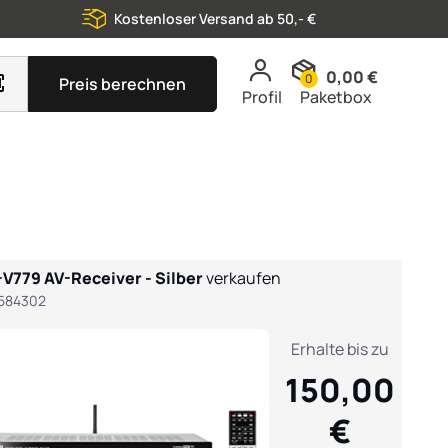
Kostenloser Versand ab 50,- €
0,00 €
0
Preis berechnen
Profil
Paketbox
V779 AV-Receiver - Silber
verkaufen
584302
Erhalte bis zu
150,00
€