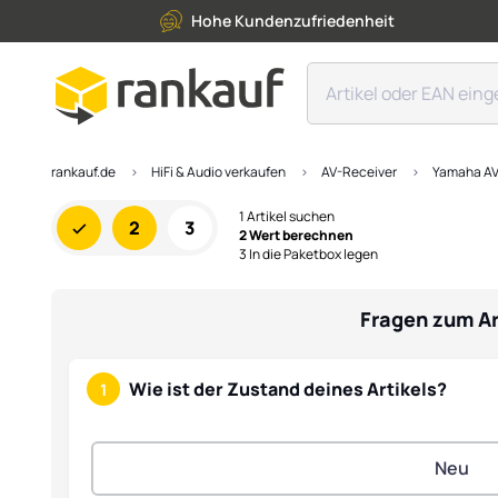
Hohe Kundenzufriedenheit
rankauf.de
HiFi & Audio verkaufen
AV-Receiver
Yamaha AV
1 Artikel suchen
2
3
2 Wert berechnen
3 In die Paketbox legen
Fragen zum Ar
Wie ist der Zustand deines Artikels?
1