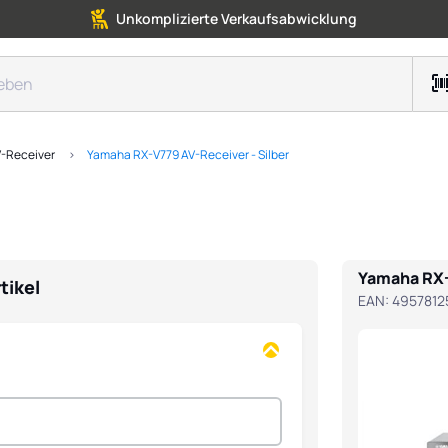
Unkomplizierte Verkaufsabwicklung
-Receiver
Yamaha RX-V779 AV-Receiver - Silber
Yamaha RX-
tikel
EAN:
4957812