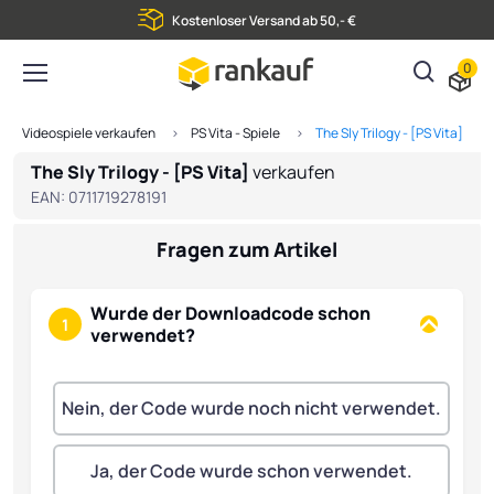
Kostenloser Versand ab 50,- €
0
Videospiele verkaufen
PS Vita - Spiele
The Sly Trilogy - [PS Vita]
The Sly Trilogy - [PS Vita]
verkaufen
EAN:
0711719278191
Fragen zum Artikel
Wurde der Downloadcode schon
1
verwendet?