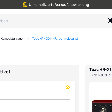
Unkomplizierte Verkaufsabwicklung
 Kompaktanlagen
Teac HR-X101 - (Farbe: Irrelevant)
Teac HR-X10
tikel
EAN:
490703