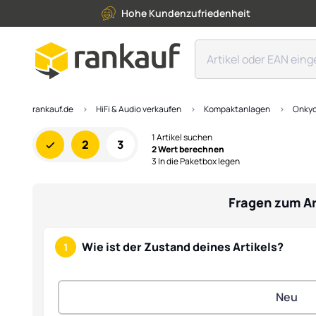
Hohe Kundenzufriedenheit
rankauf.de
HiFi & Audio verkaufen
Kompaktanlagen
Onkyo
1 Artikel suchen
2
3
2 Wert berechnen
3 In die Paketbox legen
Fragen zum Ar
Wie ist der Zustand deines Artikels?
1