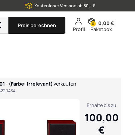
Kostenloser Versand ab 50,- €
0,00 €
0
Preis berechnen
Profil
Paketbox
1 - (Farbe: Irrelevant)
verkaufen
4220434
Erhalte bis zu
100,00
€