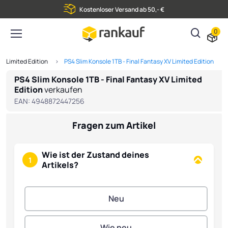
Kostenloser Versand ab 50,- €
0
 - Limited Edition
PS4 Slim Konsole 1TB - Final Fantasy XV Limited Edition
PS4 Slim Konsole 1TB - Final Fantasy XV Limited
Edition
verkaufen
EAN:
4948872447256
Fragen zum Artikel
Wie ist der Zustand deines
1
Artikels?