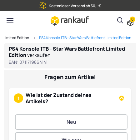
Kostenloser Versand ab 50,- €
0
 - Limited Edition
PS4 Konsole 1TB - Star Wars Battlefront Limited Edition
PS4 Konsole 1TB - Star Wars Battlefront Limited
Edition
verkaufen
EAN:
0711719864141
Fragen zum Artikel
Wie ist der Zustand deines
1
Artikels?