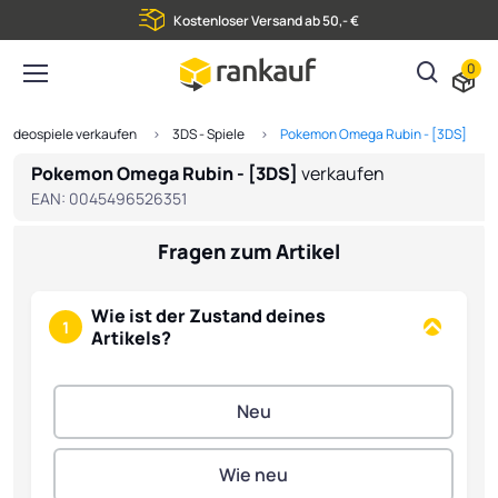
Kostenloser Versand ab 50,- €
0
Videospiele verkaufen
3DS - Spiele
Pokemon Omega Rubin - [3DS]
Pokemon Omega Rubin - [3DS]
verkaufen
EAN:
0045496526351
Fragen zum Artikel
Wie ist der Zustand deines
1
Artikels?