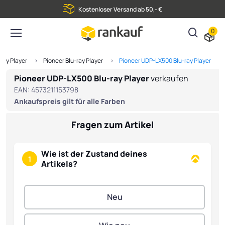
Kostenloser Versand ab 50,- €
0
-ray Player
Pioneer Blu-ray Player
Pioneer UDP-LX500 Blu-ray Player
Pioneer UDP-LX500 Blu-ray Player
verkaufen
EAN:
4573211153798
Ankaufspreis gilt für alle Farben
Fragen zum Artikel
Wie ist der Zustand deines
1
Artikels?