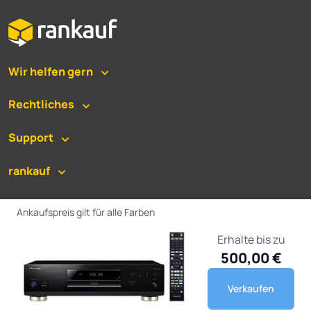
Wir helfen gern
Rechtliches
Support
rankauf
Versand
Ankaufspreis gilt für alle Farben
Auszahlung
Erhalte bis zu
500,00 €
Verkaufen
©
2026
rankauf.de. Alle Rechte vorbehalten.