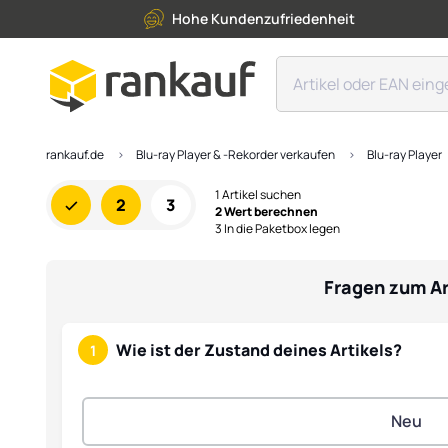
Hohe Kundenzufriedenheit
rankauf.de
Blu-ray Player & -Rekorder verkaufen
Blu-ray Player
1 Artikel suchen
2
3
2 Wert berechnen
3 In die Paketbox legen
Fragen zum Ar
Wie ist der Zustand deines Artikels?
1