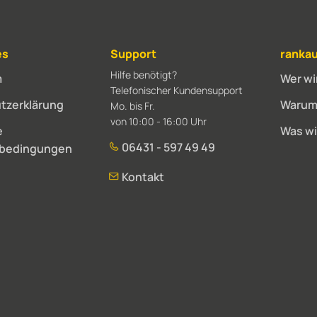
es
Support
rankau
Hilfe benötigt?
m
Wer wi
Telefonischer Kundensupport
tzerklärung
Warum 
Mo. bis Fr.
von 10:00 - 16:00 Uhr
e
Was wi
06431 - 597 49 49
sbedingungen
Kontakt