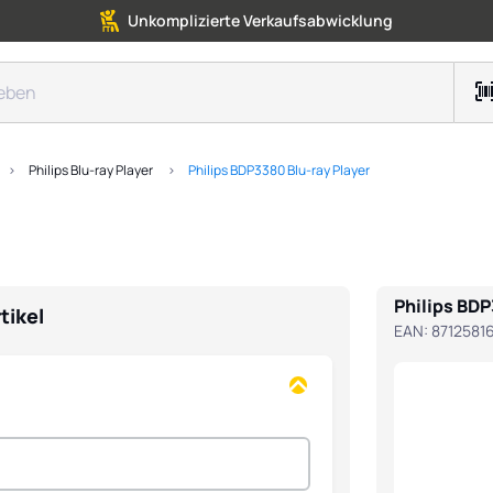
Unkomplizierte Verkaufsabwicklung
Philips Blu-ray Player
Philips BDP3380 Blu-ray Player
Philips BDP
tikel
EAN:
8712581