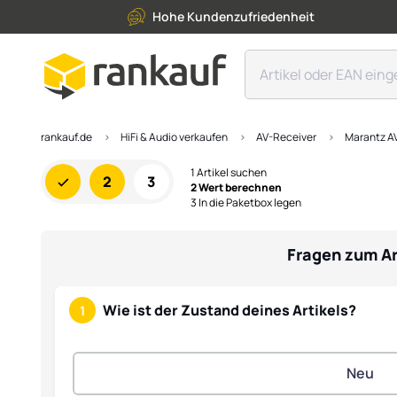
Hohe Kundenzufriedenheit
rankauf.de
HiFi & Audio verkaufen
AV-Receiver
Marantz A
1 Artikel suchen
2
3
2 Wert berechnen
3 In die Paketbox legen
Fragen zum Ar
Wie ist der Zustand deines Artikels?
1