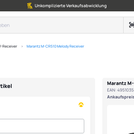
Unkomplizierte Verkaufsabwicklung
V-Receiver
Marantz M-CR510 Melody Receiver
Marantz M-
tikel
EAN:
495103
Ankaufspreis 