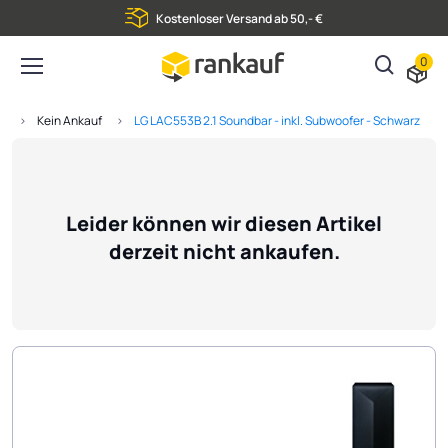
Kostenloser Versand ab 50,- €
0
e
Kein Ankauf
LG LAC553B 2.1 Soundbar - inkl. Subwoofer - Schwarz
Leider können wir diesen Artikel
derzeit nicht ankaufen.