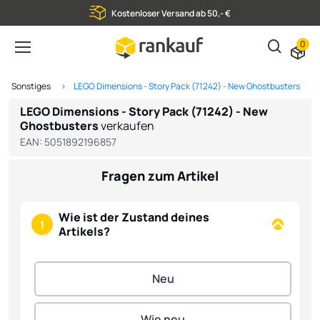
Kostenloser Versand ab 50,- €
0
Sonstiges
LEGO Dimensions - Story Pack (71242) - New Ghostbusters
LEGO Dimensions - Story Pack (71242) - New
Ghostbusters
verkaufen
EAN:
5051892196857
Fragen zum Artikel
Wie ist der Zustand deines
1
Artikels?