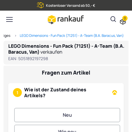
Kostenloser Versand ab 50,- €
0
stiges
LEGO Dimensions - Fun Pack (71251) - A-Team (B.A. Baracus, Van)
LEGO Dimensions - Fun Pack (71251) - A-Team (B.A.
Baracus, Van)
verkaufen
EAN:
5051892197298
Fragen zum Artikel
Wie ist der Zustand deines
1
Artikels?