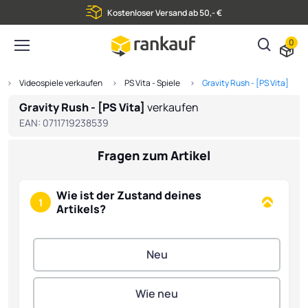
Kostenloser Versand ab 50,- €
0
Videospiele verkaufen
PS Vita - Spiele
Gravity Rush - [PS Vita]
Gravity Rush - [PS Vita]
verkaufen
EAN:
0711719238539
Fragen zum Artikel
Wie ist der Zustand deines
1
Artikels?