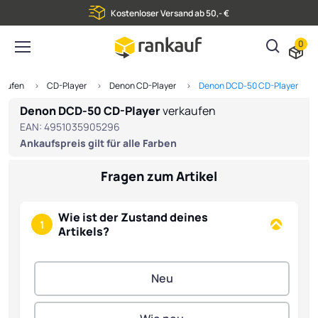
Kostenloser Versand ab 50,- €
0
rkaufen
CD-Player
Denon CD-Player
Denon DCD-50 CD-Player
Denon DCD-50 CD-Player
verkaufen
EAN:
4951035905296
Ankaufspreis gilt für alle Farben
Fragen zum Artikel
Wie ist der Zustand deines
1
Artikels?