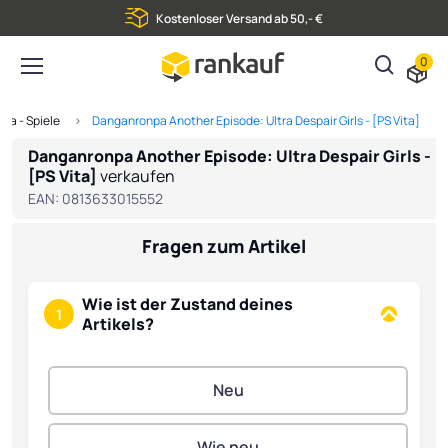
Kostenloser Versand ab 50,- €
0
ita - Spiele
Danganronpa Another Episode: Ultra Despair Girls - [PS Vita]
Danganronpa Another Episode: Ultra Despair Girls -
[PS Vita]
verkaufen
EAN:
0813633015552
Fragen zum Artikel
Wie ist der Zustand deines
1
Artikels?