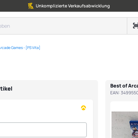
Unkomplizierte Verkaufsabwicklung
Arcade Games - [PS Vita]
Best of Arc
tikel
EAN:
349955