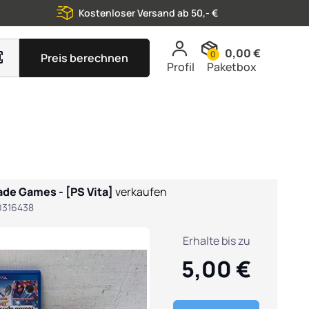
Kostenloser Versand ab 50,- €
0,00 €
0
Preis berechnen
Profil
Paketbox
ade Games - [PS Vita]
verkaufen
0316438
Erhalte bis zu
5,00 €