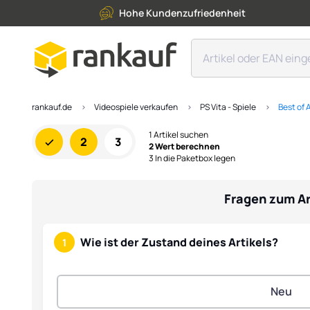
Hohe Kundenzufriedenheit
rankauf.de
Videospiele verkaufen
PS Vita - Spiele
Best of 
1 Artikel suchen
2
3
2 Wert berechnen
3 In die Paketbox legen
Fragen zum Ar
Wie ist der Zustand deines Artikels?
1