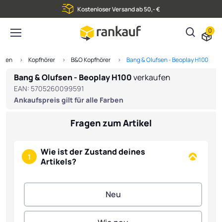
Kostenloser Versand ab 50,- €
0
aufen
Kopfhörer
B&O Kopfhörer
Bang & Olufsen - Beoplay H100
Bang & Olufsen - Beoplay H100
verkaufen
EAN:
5705260099591
Ankaufspreis gilt für alle Farben
Fragen zum Artikel
Wie ist der Zustand deines
1
Artikels?