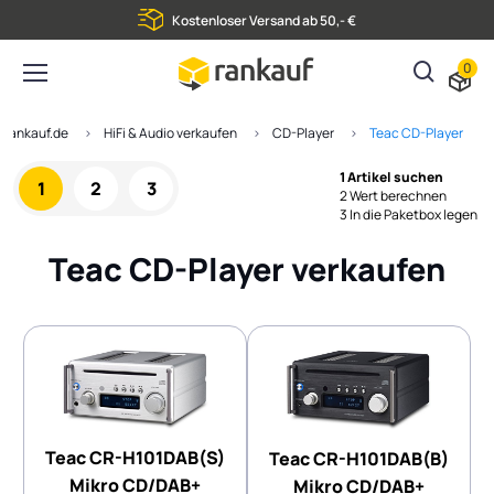
Kostenloser Versand ab 50,- €
0
rankauf.de
HiFi & Audio verkaufen
CD-Player
Teac CD-Player
1 Artikel suchen
1
2
3
2 Wert berechnen
3 In die Paketbox legen
Teac CD-Player verkaufen
Teac CR-H101DAB(S)
Teac CR-H101DAB(B)
Mikro CD/DAB+
Mikro CD/DAB+