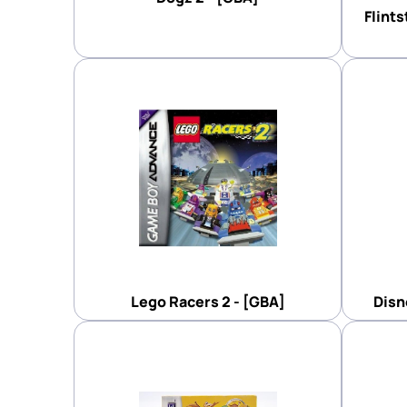
Flints
Lego Racers 2 - [GBA]
Disn