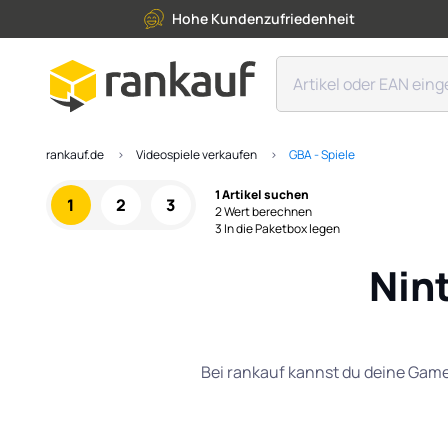
Hohe Kundenzufriedenheit
rankauf.de
Videospiele verkaufen
GBA - Spiele
1 Artikel suchen
1
2
3
2 Wert berechnen
3 In die Paketbox legen
Nin
Bei rankauf kannst du deine Game