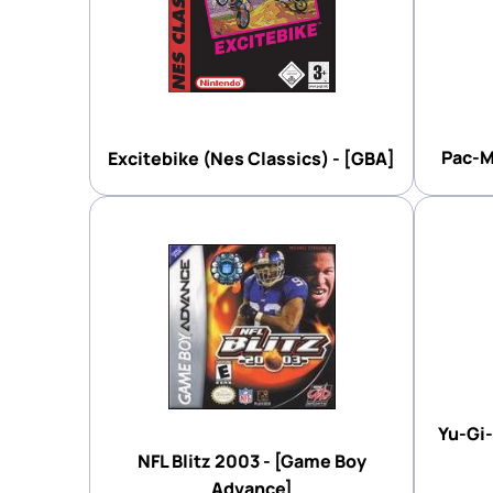
Pac-M
Excitebike (Nes Classics) - [GBA]
Yu-Gi-
NFL Blitz 2003 - [Game Boy
Advance]