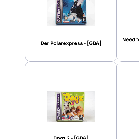
Need f
Der Polarexpress - [GBA]
Dogz 2 - [GBA]