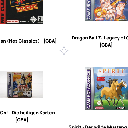
Dragon Ball Z: Legacy of 
an (Nes Classics) - [GBA]
[GBA]
Oh! - Die heiligen Karten -
[GBA]
Spirit - Der wilde Mustang