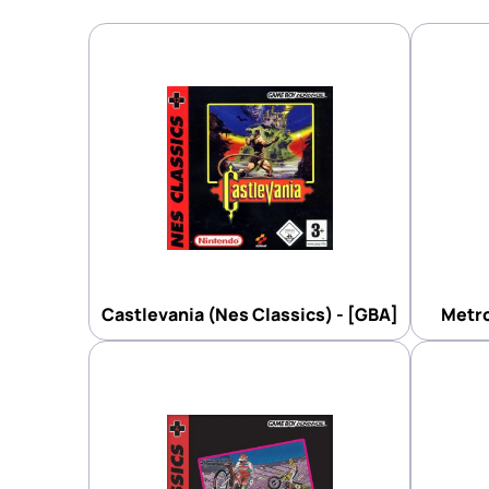
Castlevania (Nes Classics) - [GBA]
Metro