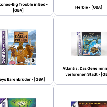
tones-Big Trouble in Bed -
Herbie - [GBA]
[GBA]
Atlantis: Das Geheimni
verlorenen Stadt - [G
eys Bärenbrüder - [GBA]