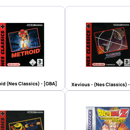
id (Nes Classics) - [GBA]
Xevious - (Nes Classics) 