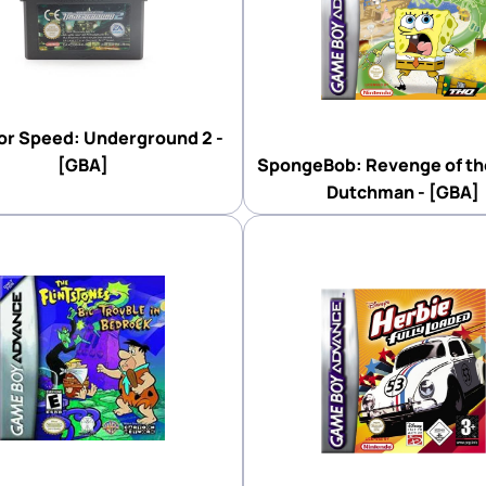
or Speed: Underground 2 -
[GBA]
SpongeBob: Revenge of the
Dutchman - [GBA]