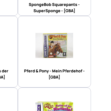
SpongeBob Squarepants -
SuperSponge - [GBA]
s der
Pferd & Pony - Mein Pferdehof -
BA]
[GBA]