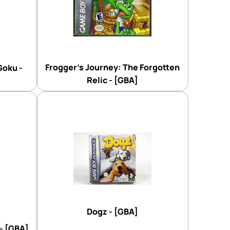
Frogger's Journey: The Forgotten
Goku -
Relic - [GBA]
Dogz - [GBA]
 - [GBA]