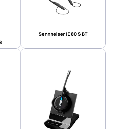
Sennheiser IE 80 S BT
S