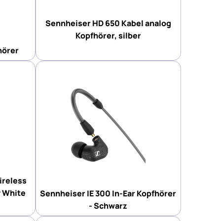
Sennheiser HD 650 Kabel analog
Kopfhörer, silber
hörer
reless
y White
Sennheiser IE 300 In-Ear Kopfhörer
- Schwarz