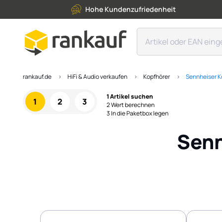
Hohe Kundenzufriedenheit
rankauf.de
HiFi & Audio verkaufen
Kopfhörer
Sennheiser K
1 Artikel suchen
1
2
3
2 Wert berechnen
3 In die Paketbox legen
Senn