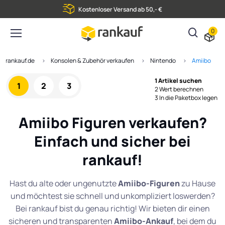
Kostenloser Versand ab 50,- €
0
rankauf.de
Konsolen & Zubehör verkaufen
Nintendo
Amiibo
1 Artikel suchen
1
2
3
2 Wert berechnen
3 In die Paketbox legen
Amiibo Figuren verkaufen?
Einfach und sicher bei
rankauf!
Hast du alte oder ungenutzte
Amiibo-Figuren
zu Hause
und möchtest sie schnell und unkompliziert loswerden?
Bei rankauf bist du genau richtig! Wir bieten dir einen
sicheren und transparenten
Amiibo-Ankauf
, bei dem du