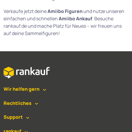
Verkaufe jetzt deine
Amiibo Figuren
und nutze unseren
einfachen und schnellen
Amiibo Ankauf
. Besuche
rankauf.de und mache Platz für Neues – wir freuen uns
auf deine Sammelfiguren!
Wir helfen gern
Rechtliches
Support
rankauf